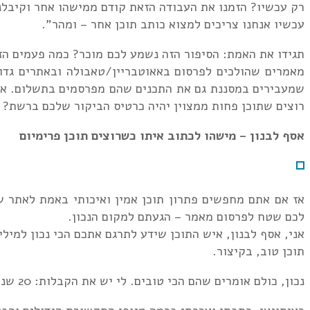
רק עכשיו? הזמנו את העבודה הזאת קודם ממישהו אחר וקיבלנו
עכשיו אנחנו צריכים למצוא כותב תוכן אחר – ומהר".
תגידו את האמת: הסיפור הזה נשמע לכם מוכר? כמה פעמים הזמ
מאמרים שהולכים לפרסום באאוטבריין/טאבולה ובאתרים גדולי
שמעבירים במסננת גם את התכנים שהם מפרסמים בתשלום.
אם
רוצים שתוכן פחות ממצוין יהיה כרטיס הביקור שלכם ברשת?
אסף לבנון – מישהו לכתוב איתו כשרוצים תוכן פרימיום
לכם שטח לפרסום מאמר – הגעתם למקום הנכון.
אני, אסף לבנון, איש התוכן שידע לתרגם אתכם הכי נכון למיל
תוכן טוב, בקיצור.
נכון, כולם אומרים שהם הכי טובים. לי יש את הקבלות: 20 שנות כתיבה מקצועית שתוצאתן היא לקוחות מרוצים רבים שחוזרים אליי שוב ושוב.