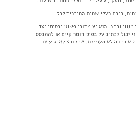
גוון ורחב. הוא נע מתוכן פשוט ובסיסי ועד
 לאנשי היי-טק. מפוסט פייסבוק של כמה עשרות מילים עד למאמרים מורכבים של 2,000 מילה. אני יכול לכתוב על בסיס חומר קיים או להתבסס
כי אני מאמין שכתבה שלא מספרת סיפור היא כתבה לא מעניינת, שהקורא לא יגיע עד