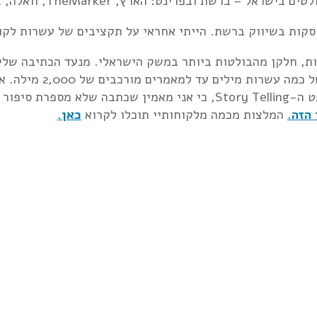
TheMarker, וואלה, Ynet, מאקו, Time-Out Tel-Aviv. ויש עוד.
ות, חלקן מהבולטות ביותר במשק הישראלי. מנעד הכתיבה שלי מ
תוכן טכני-מקצועי המיועד
על ראיון שאני עורך עם הלקוח. הדגש שלי בכתיבה הוא קונספט ה-Story Telling, 
הזה.
המלצות מכמה מלקוחותיי תוכלו לקרוא
כאן.