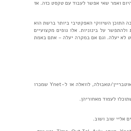
היום ואמר שאי אפשר לעבוד עם טקסט כזה. אז
בה התוכן השיווקי האפקטיבי ביותר ברשת הוא
ולהתפשר על בינוניות. אלו גופים מקצועיים
ט לא יעלה. וגם אם במקרה יעלה – אתם באמת
אז אם אתם מחפשים פתרון תוכן אמין ואיכותי באמת לאתר שלכם, לבלוג החברה שפתחתם, לעמוד המסחרי בפייסבוק, לאאוטבריין/טאבולה, לוואלה או ל-Ynet שמכרו
תוכלו לעמוד מאחוריהן.